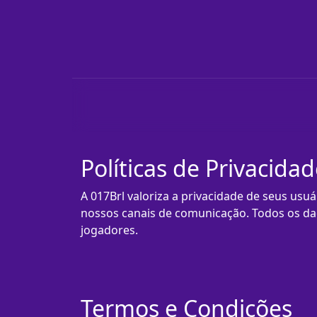
Políticas de Privacida
A 017Brl valoriza a privacidade de seus us
nossos canais de comunicação. Todos os dad
jogadores.
Termos e Condições