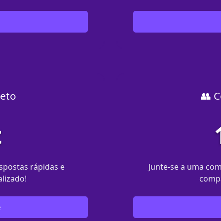
reto
👥 
t
espostas rápidas e
Junte-se a uma com
lizado!
compa
e