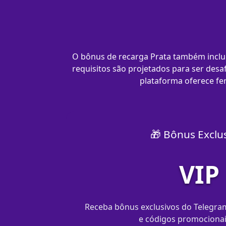
O bônus de recarga Prata também inclui 
requisitos são projetados para ser des
plataforma oferece fe
🎁 Bônus Exclu
VIP
Receba bônus exclusivos do Telegra
e códigos promocionai