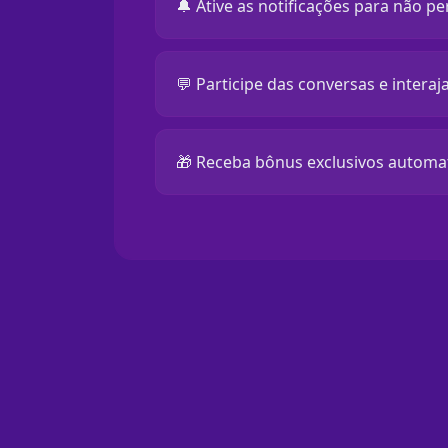
🔔 Ative as notificações para não p
💬 Participe das conversas e interaj
🎁 Receba bônus exclusivos autom