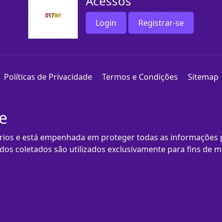
Acessos
Login
Registrar-se
Políticas de Privacidade
Termos e Condições
Sitemap
de
uários e está empenhada em proteger todas as informações 
os coletados são utilizados exclusivamente para fins de m