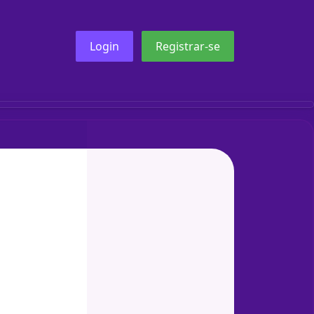
Login
Registrar-se