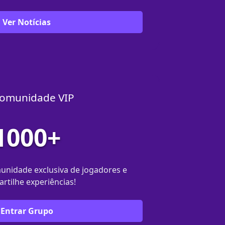
Ver Notícias
Comunidade VIP
1000+
unidade exclusiva de jogadores e
rtilhe experiências!
Entrar Grupo