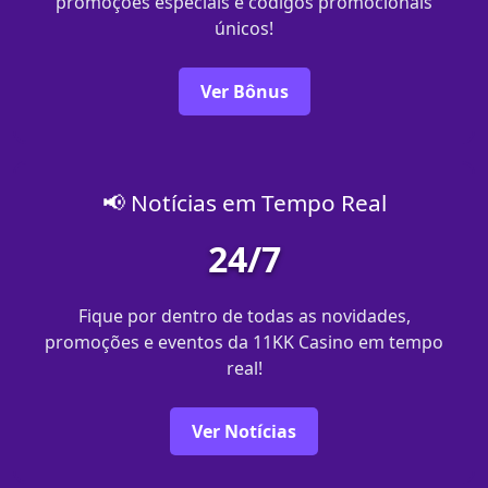
promoções especiais e códigos promocionais
únicos!
Ver Bônus
📢 Notícias em Tempo Real
24/7
Fique por dentro de todas as novidades,
promoções e eventos da 11KK Casino em tempo
real!
Ver Notícias