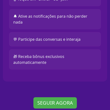
🔔 Ative as notificações para não perder
nada
💬 Participe das conversas e interaja
🎁 Receba bônus exclusivos
automaticamente
SEGUIR AGORA