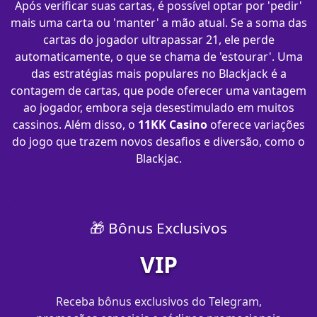
Após verificar suas cartas, é possível optar por 'pedir'
mais uma carta ou 'manter' a mão atual. Se a soma das
cartas do jogador ultrapassar 21, ele perde
automaticamente, o que se chama de 'estourar'. Uma
das estratégias mais populares no Blackjack é a
contagem de cartas, que pode oferecer uma vantagem
ao jogador, embora seja desestimulado em muitos
cassinos. Além disso, o
11KK Casino
oferece variações
do jogo que trazem novos desafios e diversão, como o
Blackjac.
🎁 Bônus Exclusivos
VIP
Receba bônus exclusivos do Telegram,