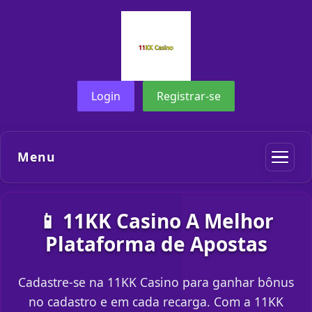
Login
Registrar-se
Menu
📱 11KK Casino A Melhor
Plataforma de Apostas
Cadastre-se na 11KK Casino para ganhar bônus
no cadastro e em cada recarga. Com a 11KK