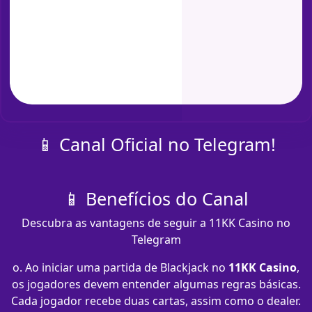
📱 Canal Oficial no Telegram!
📱 Benefícios do Canal
Descubra as vantagens de seguir a 11KK Casino no
Telegram
o. Ao iniciar uma partida de Blackjack no
11KK Casino
,
os jogadores devem entender algumas regras básicas.
Cada jogador recebe duas cartas, assim como o dealer.