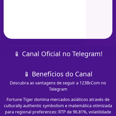
📱 Canal Oficial no Telegram!
📱 Benefícios do Canal
Descubra as vantagens de seguir a 123Br.Com no
Telegram
Fortune Tiger domina mercados asiáticos através de
culturally authentic symbolism e matemática otimizada
para regional preferences: RTP de 96.81%, volatilidade