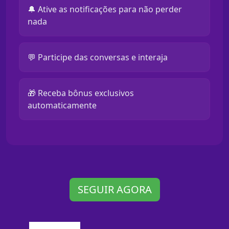
🔔 Ative as notificações para não perder
nada
💬 Participe das conversas e interaja
🎁 Receba bônus exclusivos
automaticamente
SEGUIR AGORA