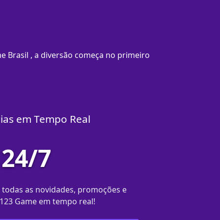
 Brasil , a diversão começa no primeiro
cias em Tempo Real
24/7
e todas as novidades, promoções e
 123 Game em tempo real!