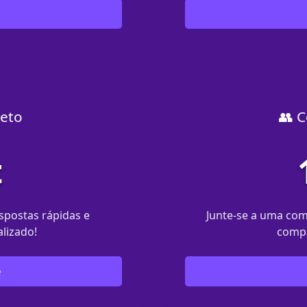
reto
👥 
t
espostas rápidas e
Junte-se a uma com
lizado!
compa
e