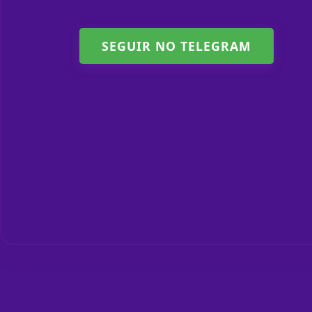
SEGUIR NO TELEGRAM