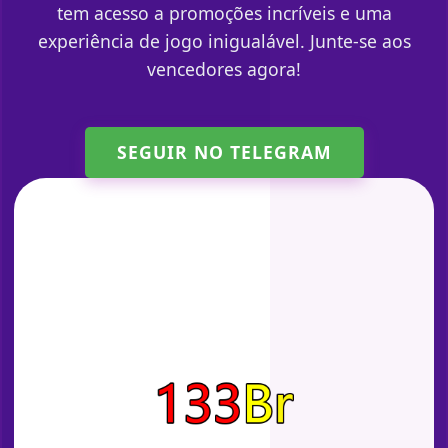
tem acesso a promoções incríveis e uma
experiência de jogo inigualável. Junte-se aos
vencedores agora!
SEGUIR NO TELEGRAM