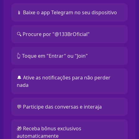
📱 Baixe o app Telegram no seu dispositivo
🔍 Procure por "@133BrOficial"
👆 Toque em "Entrar" ou "Join"
🔔 Ative as notificações para não perder
nada
💬 Participe das conversas e interaja
🎁 Receba bônus exclusivos
automaticamente