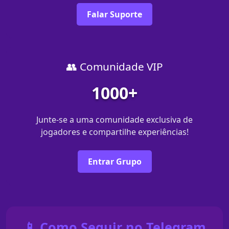
Falar Suporte
👥 Comunidade VIP
1000+
Junte-se a uma comunidade exclusiva de
jogadores e compartilhe experiências!
Entrar Grupo
📱 Como Seguir no Telegram