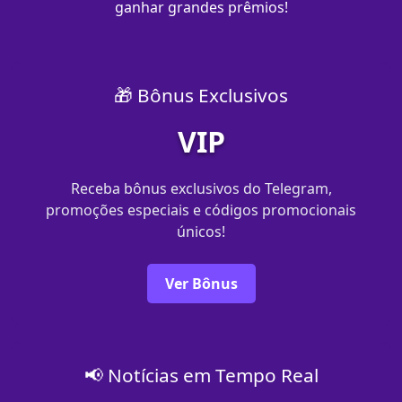
ganhar grandes prêmios!
🎁 Bônus Exclusivos
VIP
Receba bônus exclusivos do Telegram,
promoções especiais e códigos promocionais
únicos!
Ver Bônus
📢 Notícias em Tempo Real