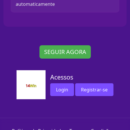
automaticamente
SEGUIR AGORA
Acessos
Login
Registrar-se