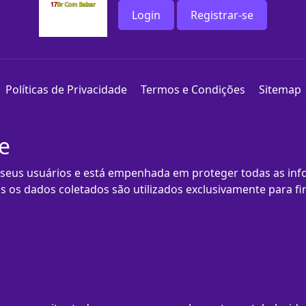
Login
Registrar-se
Políticas de Privacidade
Termos e Condições
Sitemap
de
e seus usuários e está empenhada em proteger todas as in
 os dados coletados são utilizados exclusivamente para fi