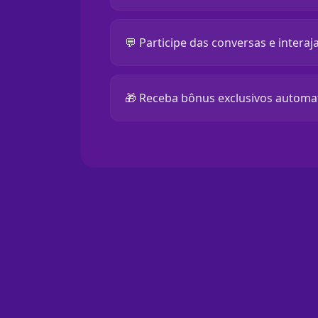
💬 Participe das conversas e interaj
🎁 Receba bônus exclusivos autom