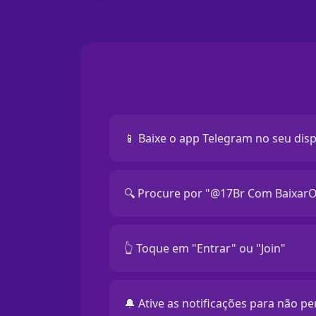
📱 Baixe o app Telegram no seu disp
🔍 Procure por "@17Br Com BaixarOf
👆 Toque em "Entrar" ou "Join"
🔔 Ative as notificações para não p