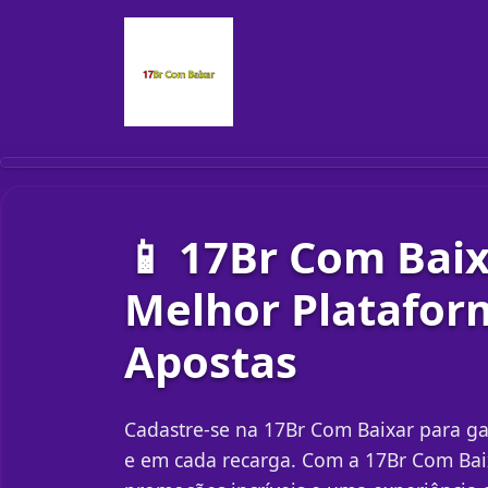
📱 17Br Com Baix
Melhor Platafor
Apostas
Cadastre-se na 17Br Com Baixar para g
e em cada recarga. Com a 17Br Com Baix