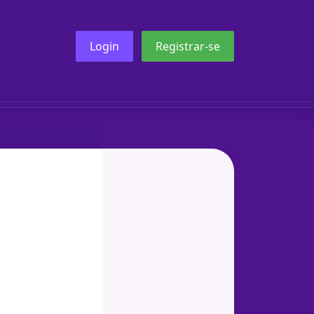
Login
Registrar-se