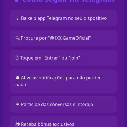
📱 Baixe o app Telegram no seu dispositivo
🔍 Procure por "@1XX GameOficial"
👆 Toque em "Entrar" ou "Join"
🔔 Ative as notificações para não perder
nada
💬 Participe das conversas e interaja
🎁 Receba bônus exclusivos