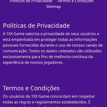
Políticas de Privacidade
Termos e Condições
Sitemap
Políticas de Privacidade
A 1XX Game valoriza a privacidade de seus usuários e
está empenhada em proteger todas as informações
pessoais fornecidas durante o uso de nossos canais de
comunicação. Todos os dados coletados são utilizados
exclusivamente para fins de melhoria contínua da
experiência de nossos jogadores.
Termos e Condições
Os usuários da 1XX Game concordam em respeitar
todas as regras e regulamentos estabelecidos. É