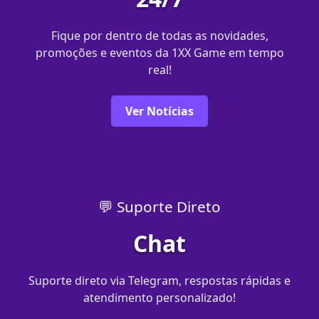
Fique por dentro de todas as novidades,
promoções e eventos da 1XX Game em tempo
real!
Ver Notícias
💬 Suporte Direto
Chat
Suporte direto via Telegram, respostas rápidas e
atendimento personalizado!