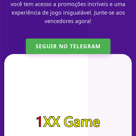
você tem acesso a promoções incríveis e uma
experiência de jogo inigualável. Junte-se aos
vencedores agora!
SEGUIR NO TELEGRAM