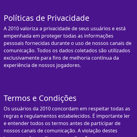
Políticas de Privacidade
A 2010 valoriza a privacidade de seus usuários e está
empenhada em proteger todas as informações
pessoais fornecidas durante o uso de nossos canais de
comunicação. Todos os dados coletados são utilizados
exclusivamente para fins de melhoria contínua da
experiência de nossos jogadores.
Termos e Condições
Os usuários da 2010 concordam em respeitar todas as
regras e regulamentos estabelecidos. É importante ler
e entender todos os termos antes de participar de
nossos canais de comunicação. A violação destes