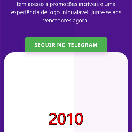
tem acesso a promoções incríveis e uma
experiência de jogo inigualável. Junte-se aos
vencedores agora!
SEGUIR NO TELEGRAM