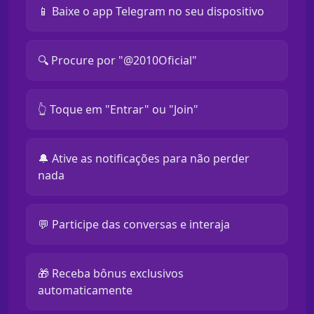
📱 Baixe o app Telegram no seu dispositivo
🔍 Procure por "@2010Oficial"
👆 Toque em "Entrar" ou "Join"
🔔 Ative as notificações para não perder
nada
💬 Participe das conversas e interaja
🎁 Receba bônus exclusivos
automaticamente