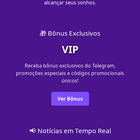
alcançar seus sonhos.
🎁 Bônus Exclusivos
VIP
Receba bônus exclusivos do Telegram,
promoções especiais e códigos promocionais
únicos!
Ver Bônus
📢 Notícias em Tempo Real