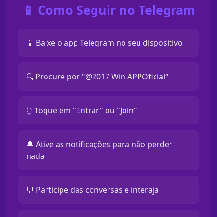
📱 Como Seguir no Telegram
📱 Baixe o app Telegram no seu dispositivo
🔍 Procure por "@2017 Win APPOficial"
👆 Toque em "Entrar" ou "Join"
🔔 Ative as notificações para não perder
nada
💬 Participe das conversas e interaja