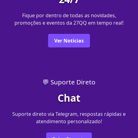
Fique por dentro de todas as novidades,
promoções e eventos da 27QQ em tempo real!
Ver Notícias
💬 Suporte Direto
Chat
Suporte direto via Telegram, respostas rápidas e
atendimento personalizado!