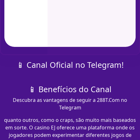
📱 Canal Oficial no Telegram!
📱 Benefícios do Canal
Descubra as vantagens de seguir a 288T.Com no
Telegram
quanto outros, como o craps, são muito mais baseados
em sorte. O casino EJ oferece uma plataforma onde os
jogadores podem experimentar diferentes jogos de