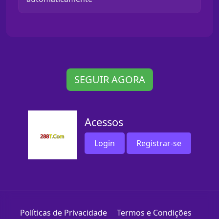
SEGUIR AGORA
Acessos
Login
Registrar-se
Políticas de Privacidade
Termos e Condições