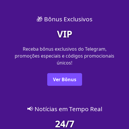
🎁 Bônus Exclusivos
VIP
Receba bônus exclusivos do Telegram,
promoções especiais e códigos promocionais
únicos!
Ver Bônus
📢 Notícias em Tempo Real
24/7