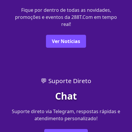
Fique por dentro de todas as novidades,
promoções e eventos da 288T.Com em tempo
real!
Ver Notícias
💬 Suporte Direto
Chat
Suporte direto via Telegram, respostas rápidas e
atendimento personalizado!