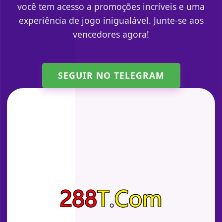
você tem acesso a promoções incríveis e uma
experiência de jogo inigualável. Junte-se aos
vencedores agora!
SEGUIR NO TELEGRAM