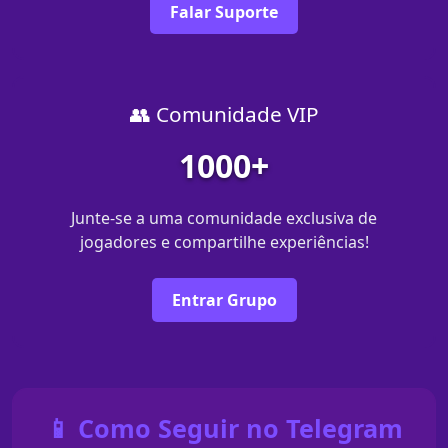
Falar Suporte
👥 Comunidade VIP
1000+
Junte-se a uma comunidade exclusiva de
jogadores e compartilhe experiências!
Entrar Grupo
📱 Como Seguir no Telegram