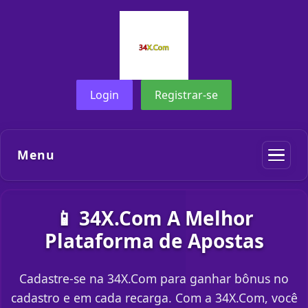
Login
Registrar-se
Menu
📱 34X.Com A Melhor
Plataforma de Apostas
Cadastre-se na 34X.Com para ganhar bônus no
cadastro e em cada recarga. Com a 34X.Com, você