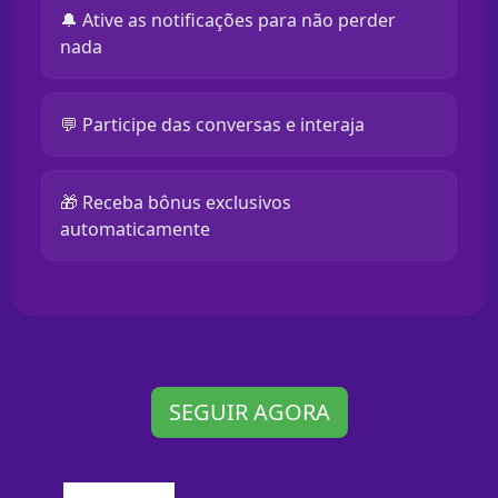
🔔 Ative as notificações para não perder
nada
💬 Participe das conversas e interaja
🎁 Receba bônus exclusivos
automaticamente
SEGUIR AGORA