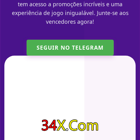
tem acesso a promoções incríveis e uma
experiência de jogo inigualável. Junte-se aos
vencedores agora!
SEGUIR NO TELEGRAM