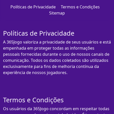
Políticas de Privacidade
Termos e Condições
Sitemap
Políticas de Privacidade
A 365Jogo valoriza a privacidade de seus usuários e está
empenhada em proteger todas as informações
pessoais fornecidas durante o uso de nossos canais de
comunicação. Todos os dados coletados são utilizados
exclusivamente para fins de melhoria contínua da
experiência de nossos jogadores.
Termos e Condições
Os usuários da 365Jogo concordam em respeitar todas