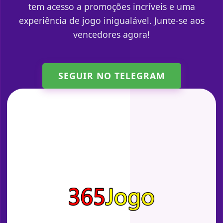
tem acesso a promoções incríveis e uma
experiência de jogo inigualável. Junte-se aos
vencedores agora!
SEGUIR NO TELEGRAM