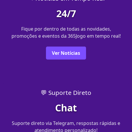
24/7
Fique por dentro de todas as novidades,
promoções e eventos da 365Jogo em tempo real!
Ver Notícias
💬 Suporte Direto
Chat
Suporte direto via Telegram, respostas rápidas e
atendimento personalizado!