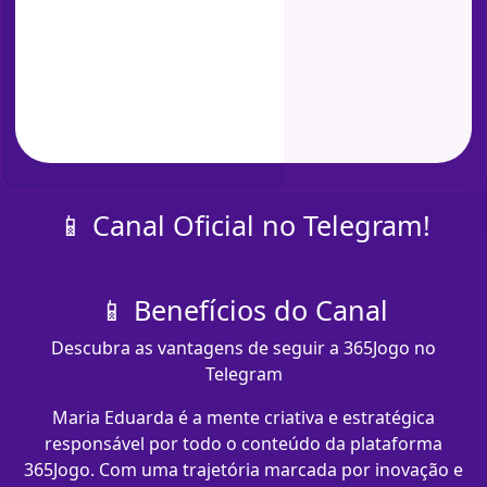
📱 Canal Oficial no Telegram!
📱 Benefícios do Canal
Descubra as vantagens de seguir a 365Jogo no
Telegram
Maria Eduarda é a mente criativa e estratégica
responsável por todo o conteúdo da plataforma
365Jogo. Com uma trajetória marcada por inovação e