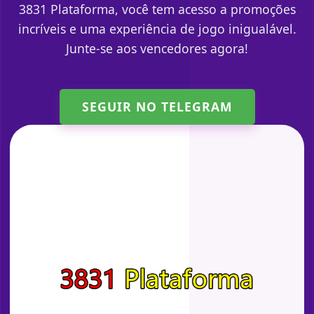
3831 Plataforma, você tem acesso a promoções
incríveis e uma experiência de jogo inigualável.
Junte-se aos vencedores agora!
SEGUIR NO TELEGRAM