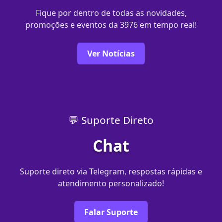
Fique por dentro de todas as novidades,
promoções e eventos da 3976 em tempo real!
Ver Notícias
💬 Suporte Direto
Chat
Suporte direto via Telegram, respostas rápidas e
atendimento personalizado!
Falar Suporte