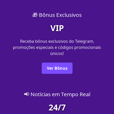
🎁 Bônus Exclusivos
VIP
Receba bônus exclusivos do Telegram,
promoções especiais e códigos promocionais
únicos!
Ver Bônus
📢 Notícias em Tempo Real
24/7