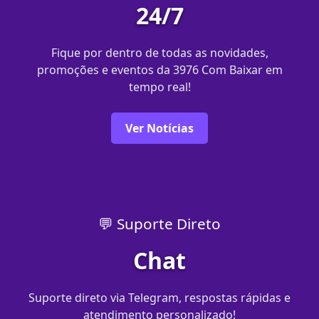
24/7
Fique por dentro de todas as novidades,
promoções e eventos da 3976 Com Baixar em
tempo real!
Ver Notícias
💬 Suporte Direto
Chat
Suporte direto via Telegram, respostas rápidas e
atendimento personalizado!