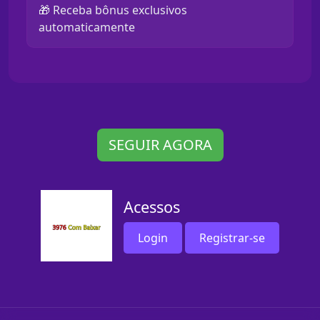
🎁 Receba bônus exclusivos
automaticamente
SEGUIR AGORA
Acessos
Login
Registrar-se