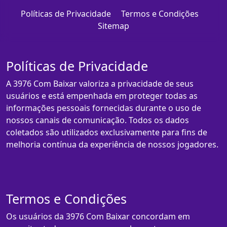
Políticas de Privacidade
Termos e Condições
Sitemap
Políticas de Privacidade
A 3976 Com Baixar valoriza a privacidade de seus
usuários e está empenhada em proteger todas as
informações pessoais fornecidas durante o uso de
nossos canais de comunicação. Todos os dados
coletados são utilizados exclusivamente para fins de
melhoria contínua da experiência de nossos jogadores.
Termos e Condições
Os usuários da 3976 Com Baixar concordam em