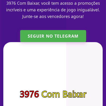
3976 Com Baixar, você tem acesso a promoções
incríveis e uma experiência de jogo inigualável.
Junte-se aos vencedores agora!
SEGUIR NO TELEGRAM