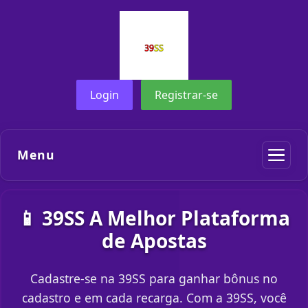
Login
Registrar-se
Menu
📱 39SS A Melhor Plataforma
de Apostas
Cadastre-se na 39SS para ganhar bônus no
cadastro e em cada recarga. Com a 39SS, você