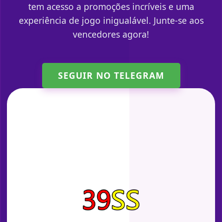
tem acesso a promoções incríveis e uma
experiência de jogo inigualável. Junte-se aos
vencedores agora!
SEGUIR NO TELEGRAM