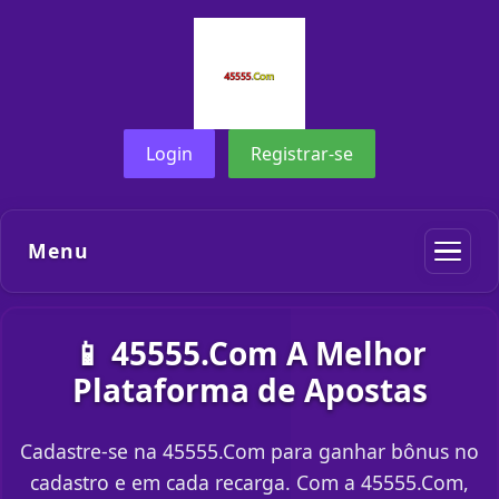
Login
Registrar-se
Menu
📱 45555.Com A Melhor
Plataforma de Apostas
Cadastre-se na 45555.Com para ganhar bônus no
cadastro e em cada recarga. Com a 45555.Com,