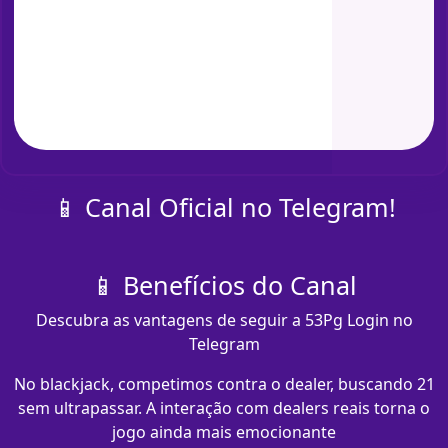
📱 Canal Oficial no Telegram!
📱 Benefícios do Canal
Descubra as vantagens de seguir a 53Pg Login no
Telegram
No blackjack, competimos contra o dealer, buscando 21
sem ultrapassar. A interação com dealers reais torna o
jogo ainda mais emocionante