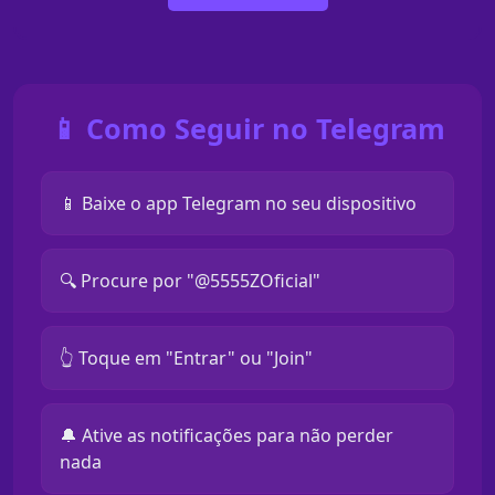
📱 Como Seguir no Telegram
📱 Baixe o app Telegram no seu dispositivo
🔍 Procure por "@5555ZOficial"
👆 Toque em "Entrar" ou "Join"
🔔 Ative as notificações para não perder
nada