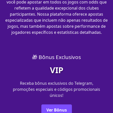
você pode apostar em todos os jogos com odds que
refletem a qualidade excepcional dos clubes
participantes. Nossa plataforma oferece apostas
especializadas que incluem não apenas resultados de
jogos, mas também apostas sobre performance de
jogadores específicos e estatísticas detalhadas.
🎁 Bônus Exclusivos
VIP
Receba bônus exclusivos do Telegram,
promoções especiais e códigos promocionais
únicos!
Ver Bônus