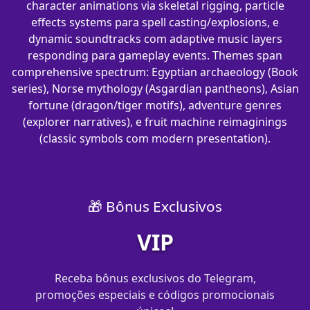
character animations via skeletal rigging, particle
effects systems para spell casting/explosions, e
dynamic soundtracks com adaptive music layers
responding para gameplay events. Themes span
comprehensive spectrum: Egyptian archaeology (Book
series), Norse mythology (Asgardian pantheons), Asian
fortune (dragon/tiger motifs), adventure genres
(explorer narratives), e fruit machine reimaginings
(classic symbols com modern presentation).
🎁 Bônus Exclusivos
VIP
Receba bônus exclusivos do Telegram,
promoções especiais e códigos promocionais