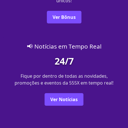
únicos!
Ver Bônus
📢 Notícias em Tempo Real
24/7
Fique por dentro de todas as novidades,
promoções e eventos da 555X em tempo real!
Ver Notícias