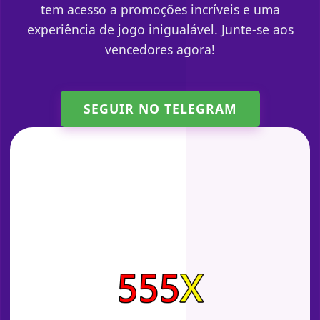
tem acesso a promoções incríveis e uma
experiência de jogo inigualável. Junte-se aos
vencedores agora!
SEGUIR NO TELEGRAM