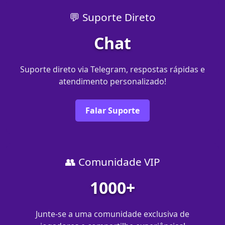
💬 Suporte Direto
Chat
Suporte direto via Telegram, respostas rápidas e
atendimento personalizado!
Falar Suporte
👥 Comunidade VIP
1000+
Junte-se a uma comunidade exclusiva de