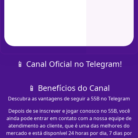
📱 Canal Oficial no Telegram!
📱 Benefícios do Canal
Descubra as vantagens de seguir a 55B no Telegram
Depois de se inscrever e jogar conosco no 55B, você
ainda pode entrar em contato com a nossa equipe de
atendimento ao cliente, que é uma das melhores do
mercado e está disponível 24 horas por dia, 7 dias por