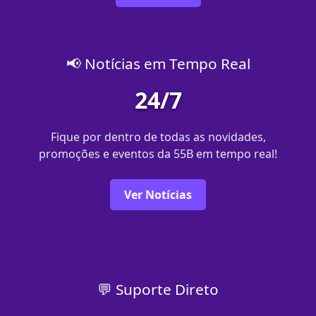
📢 Notícias em Tempo Real
24/7
Fique por dentro de todas as novidades,
promoções e eventos da 55B em tempo real!
Ver Notícias
💬 Suporte Direto