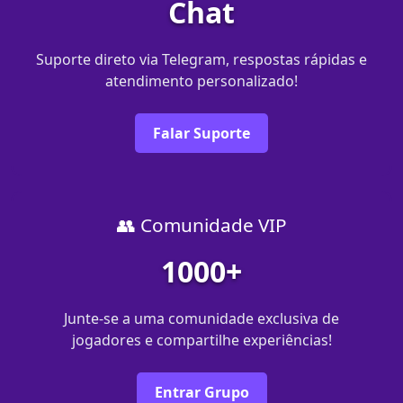
Chat
Suporte direto via Telegram, respostas rápidas e
atendimento personalizado!
Falar Suporte
👥 Comunidade VIP
1000+
Junte-se a uma comunidade exclusiva de
jogadores e compartilhe experiências!
Entrar Grupo