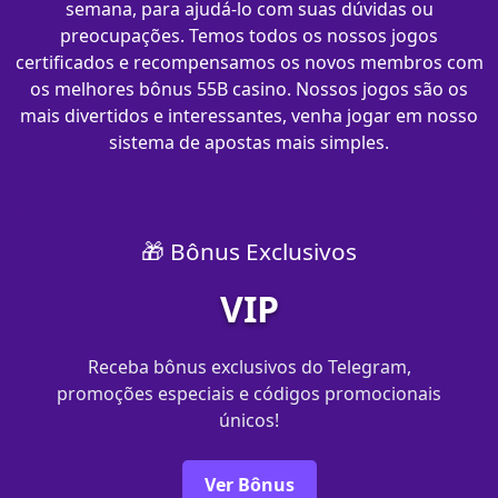
semana, para ajudá-lo com suas dúvidas ou
preocupações. Temos todos os nossos jogos
certificados e recompensamos os novos membros com
os melhores bônus 55B casino. Nossos jogos são os
mais divertidos e interessantes, venha jogar em nosso
sistema de apostas mais simples.
🎁 Bônus Exclusivos
VIP
Receba bônus exclusivos do Telegram,
promoções especiais e códigos promocionais
únicos!
Ver Bônus