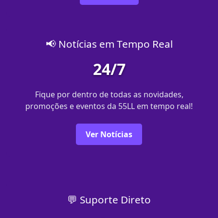
📢 Notícias em Tempo Real
24/7
Fique por dentro de todas as novidades,
promoções e eventos da 55LL em tempo real!
Ver Notícias
💬 Suporte Direto