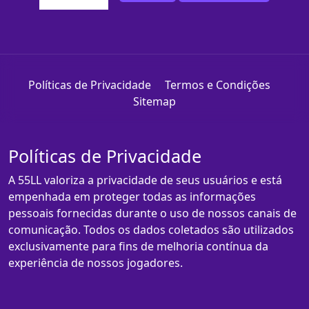
Políticas de Privacidade
Termos e Condições
Sitemap
Políticas de Privacidade
A 55LL valoriza a privacidade de seus usuários e está
empenhada em proteger todas as informações
pessoais fornecidas durante o uso de nossos canais de
comunicação. Todos os dados coletados são utilizados
exclusivamente para fins de melhoria contínua da
experiência de nossos jogadores.