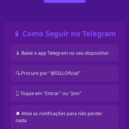
📱 Como Seguir no Telegram
📱 Baixe o app Telegram no seu dispositivo
🔍 Procure por "@55LLOficial"
👆 Toque em "Entrar" ou "Join"
🔔 Ative as notificações para não perder
nada