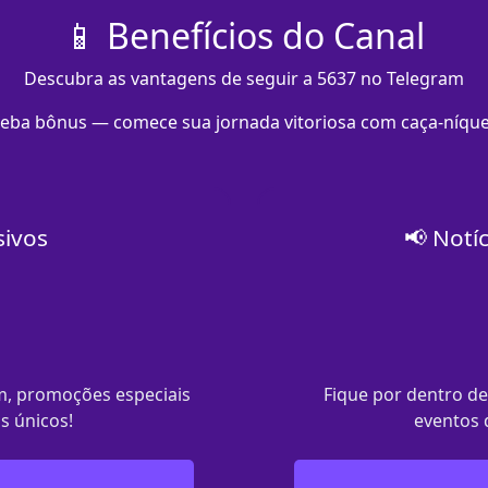
📱 Benefícios do Canal
Descubra as vantagens de seguir a 5637 no Telegram
eceba bônus — comece sua jornada vitoriosa com caça-níquei
sivos
📢 Notí
m, promoções especiais
Fique por dentro d
s únicos!
eventos 