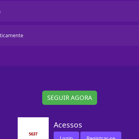
a
aticamente
SEGUIR AGORA
Acessos
Login
Registrar-se