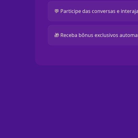
💬 Participe das conversas e interaj
🎁 Receba bônus exclusivos autom