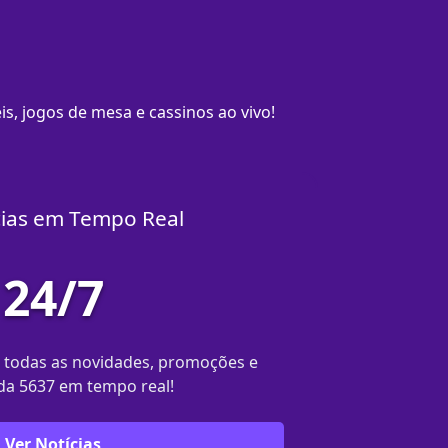
s, jogos de mesa e cassinos ao vivo!
cias em Tempo Real
24/7
e todas as novidades, promoções e
da 5637 em tempo real!
Ver Notícias