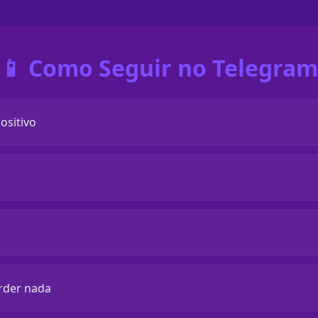
📱 Como Seguir no Telegram
ositivo
erder nada