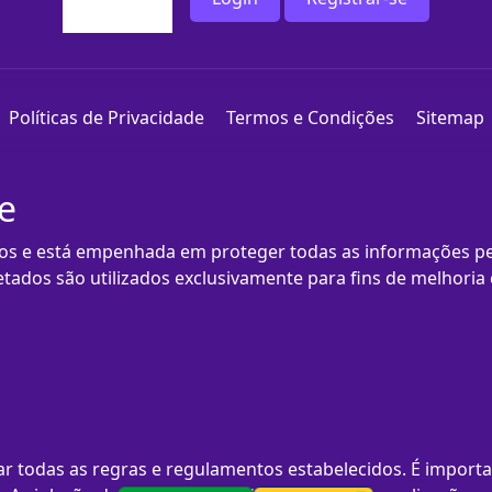
Políticas de Privacidade
Termos e Condições
Sitemap
de
rios e está empenhada em proteger todas as informações p
tados são utilizados exclusivamente para fins de melhoria
 todas as regras e regulamentos estabelecidos. É importa