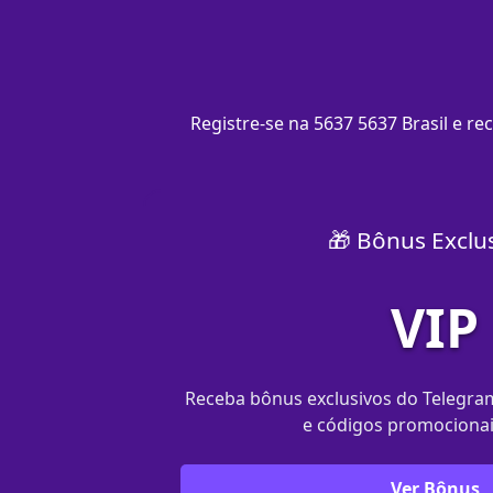
Registre-se na 5637 5637 Brasil e r
🎁 Bônus Exclu
VIP
Receba bônus exclusivos do Telegra
e códigos promocionai
Ver Bônus