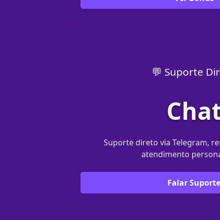
💬 Suporte Di
Cha
Suporte direto via Telegram, r
atendimento persona
Falar Suport