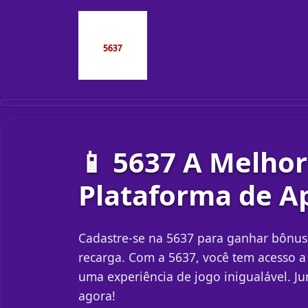
📱 5637 A Melhor
Plataforma de A
Cadastre-se na 5637 para ganhar bônus
recarga. Com a 5637, você tem acesso a
uma experiência de jogo inigualável. J
agora!