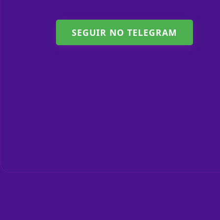
SEGUIR NO TELEGRAM