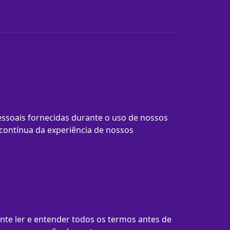
essoais fornecidas durante o uso de nossos
 contínua da experiência de nossos
nte ler e entender todos os termos antes de