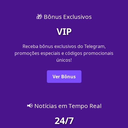
🎁 Bônus Exclusivos
VIP
Receba bônus exclusivos do Telegram,
promoções especiais e códigos promocionais
únicos!
Ver Bônus
📢 Notícias em Tempo Real
24/7