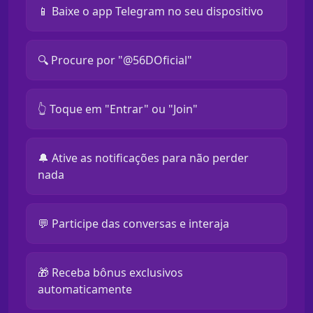
📱 Baixe o app Telegram no seu dispositivo
🔍 Procure por "@56DOficial"
👆 Toque em "Entrar" ou "Join"
🔔 Ative as notificações para não perder
nada
💬 Participe das conversas e interaja
🎁 Receba bônus exclusivos
automaticamente