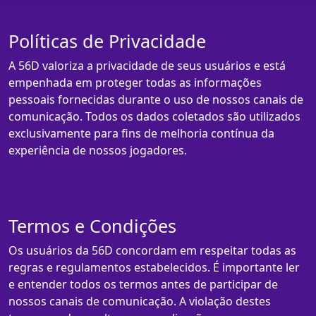
Políticas de Privacidade
A 56D valoriza a privacidade de seus usuários e está
empenhada em proteger todas as informações
pessoais fornecidas durante o uso de nossos canais de
comunicação. Todos os dados coletados são utilizados
exclusivamente para fins de melhoria contínua da
experiência de nossos jogadores.
Termos e Condições
Os usuários da 56D concordam em respeitar todas as
regras e regulamentos estabelecidos. É importante ler
e entender todos os termos antes de participar de
nossos canais de comunicação. A violação destes