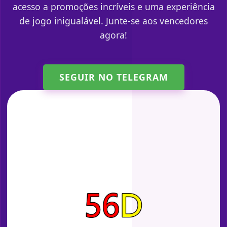
acesso a promoções incríveis e uma experiência
de jogo inigualável. Junte-se aos vencedores
agora!
SEGUIR NO TELEGRAM