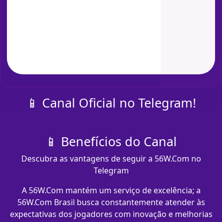
📱 Canal Oficial no Telegram!
📱 Benefícios do Canal
Descubra as vantagens de seguir a 56W.Com no
Telegram
A 56W.Com mantém um serviço de excelência; a
56W.Com Brasil busca constantemente atender às
expectativas dos jogadores com inovação e melhorias