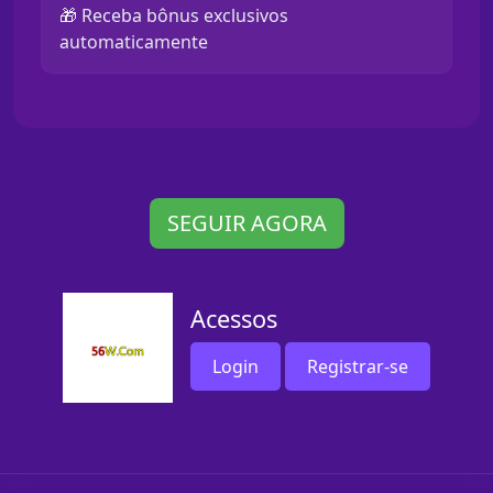
🎁 Receba bônus exclusivos
automaticamente
SEGUIR AGORA
Acessos
Login
Registrar-se