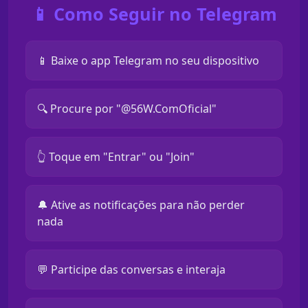
📱 Como Seguir no Telegram
📱 Baixe o app Telegram no seu dispositivo
🔍 Procure por "@56W.ComOficial"
👆 Toque em "Entrar" ou "Join"
🔔 Ative as notificações para não perder
nada
💬 Participe das conversas e interaja