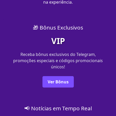
na experiência.
🎁 Bônus Exclusivos
VIP
Receba bônus exclusivos do Telegram,
promoções especiais e códigos promocionais
únicos!
Ver Bônus
📢 Notícias em Tempo Real