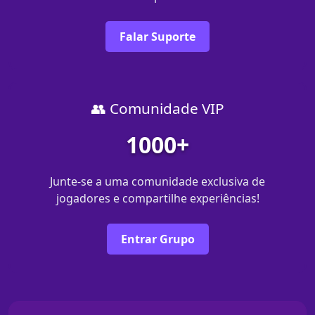
Falar Suporte
👥 Comunidade VIP
1000+
Junte-se a uma comunidade exclusiva de
jogadores e compartilhe experiências!
Entrar Grupo