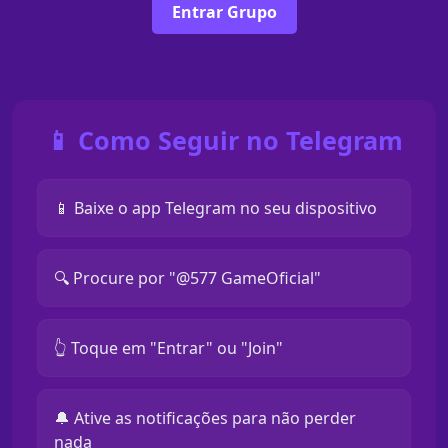
Entrar Grupo
📱 Como Seguir no Telegram
📱 Baixe o app Telegram no seu dispositivo
🔍 Procure por "@577 GameOficial"
👆 Toque em "Entrar" ou "Join"
🔔 Ative as notificações para não perder
nada