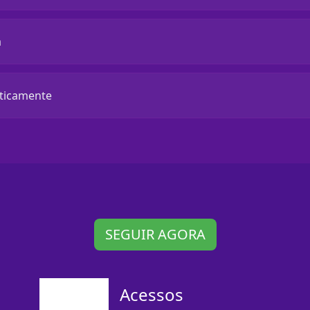
a
aticamente
SEGUIR AGORA
Acessos