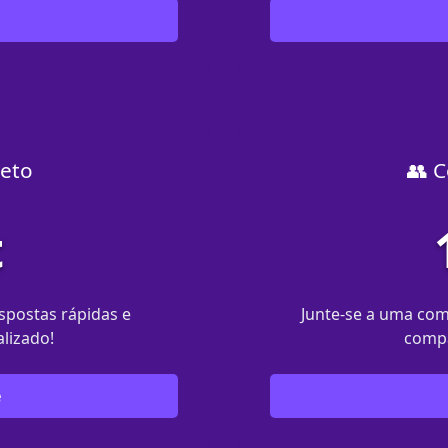
reto
👥 
t
espostas rápidas e
Junte-se a uma com
lizado!
compa
e