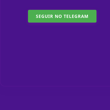
SEGUIR NO TELEGRAM