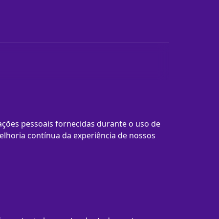
ações pessoais fornecidas durante o uso de
elhoria contínua da experiência de nossos