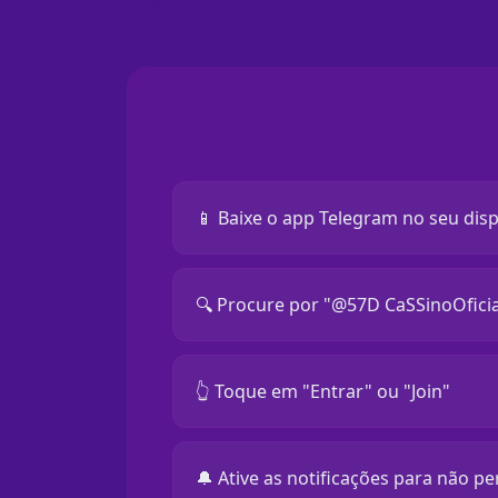
📱 Baixe o app Telegram no seu disp
🔍 Procure por "@57D CaSSinoOficia
👆 Toque em "Entrar" ou "Join"
🔔 Ative as notificações para não p