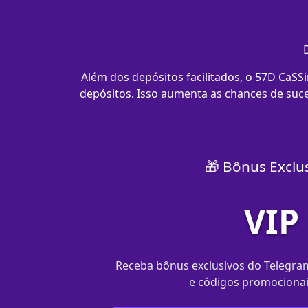
Além dos depósitos facilitados, o 57D CaS
depósitos. Isso aumenta as chances de suc
🎁 Bônus Exclu
VIP
Receba bônus exclusivos do Telegra
e códigos promocionai