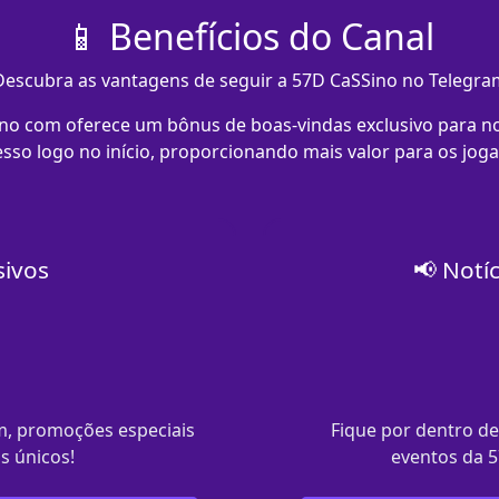
📱 Benefícios do Canal
Descubra as vantagens de seguir a 57D CaSSino no Telegra
Sino com​ oferece um bônus de boas-vindas exclusivo para n
esso logo no início, proporcionando mais valor para os jo
sivos
📢 Notí
m, promoções especiais
Fique por dentro d
s únicos!
eventos da 