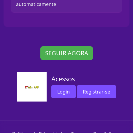
automaticamente
SEGUIR AGORA
Acessos
Login
Registrar-se