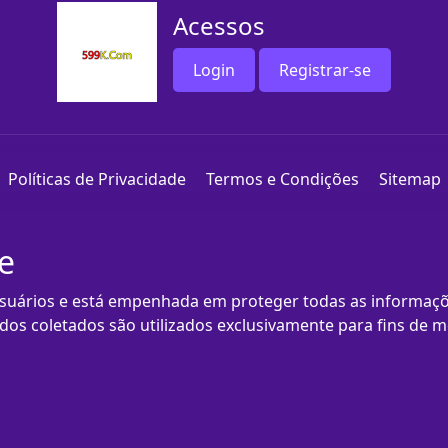
Acessos
Login
Registrar-se
Políticas de Privacidade
Termos e Condições
Sitemap
de
 usuários e está empenhada em proteger todas as informaçõ
os coletados são utilizados exclusivamente para fins de m