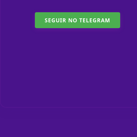
SEGUIR NO TELEGRAM