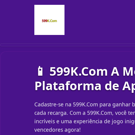
📱 599K.Com A M
Plataforma de A
Cadastre-se na 599K.Com para ganhar 
cada recarga. Com a 599K.Com, você t
incríveis e uma experiência de jogo inig
vencedores agora!