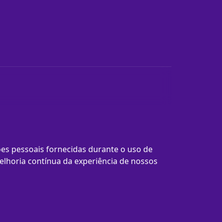
es pessoais fornecidas durante o uso de
elhoria contínua da experiência de nossos