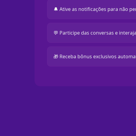
🔔 Ative as notificações para não p
💬 Participe das conversas e interaj
🎁 Receba bônus exclusivos autom