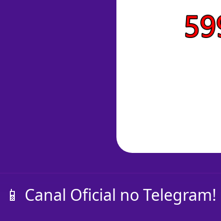
📱 Canal Oficial no Telegram!