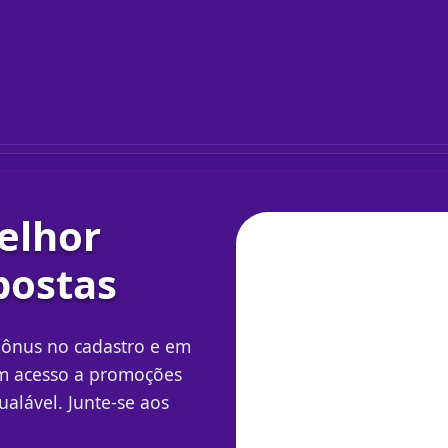
elhor
postas
bônus no cadastro e em
em acesso a promoções
ualável. Junte-se aos