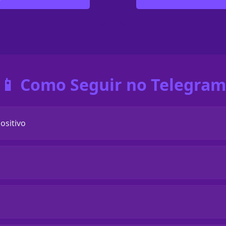
📱 Como Seguir no Telegram
ositivo