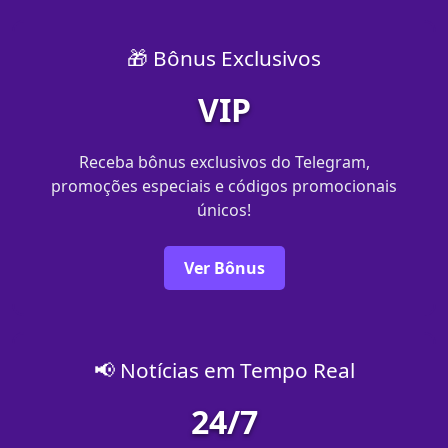
🎁 Bônus Exclusivos
VIP
Receba bônus exclusivos do Telegram,
promoções especiais e códigos promocionais
únicos!
Ver Bônus
📢 Notícias em Tempo Real
24/7