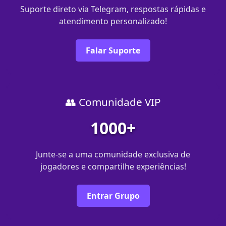
Suporte direto via Telegram, respostas rápidas e
atendimento personalizado!
Falar Suporte
👥 Comunidade VIP
1000+
Junte-se a uma comunidade exclusiva de
jogadores e compartilhe experiências!
Entrar Grupo