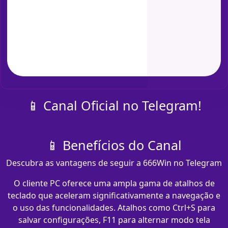
📱 Canal Oficial no Telegram!
📱 Benefícios do Canal
Descubra as vantagens de seguir a 666Win no Telegram
O cliente PC oferece uma ampla gama de atalhos de
teclado que aceleram significativamente a navegação e
o uso das funcionalidades. Atalhos como Ctrl+S para
salvar configurações, F11 para alternar modo tela