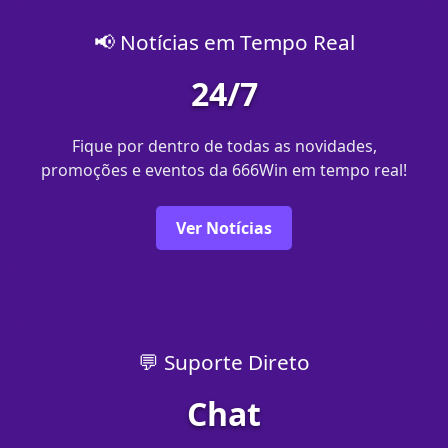
📢 Notícias em Tempo Real
24/7
Fique por dentro de todas as novidades,
promoções e eventos da 666Win em tempo real!
Ver Notícias
💬 Suporte Direto
Chat