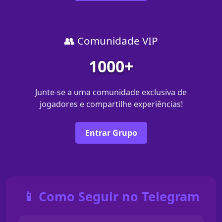
👥 Comunidade VIP
1000+
Junte-se a uma comunidade exclusiva de
jogadores e compartilhe experiências!
Entrar Grupo
📱 Como Seguir no Telegram