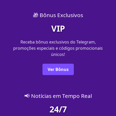
🎁 Bônus Exclusivos
VIP
Receba bônus exclusivos do Telegram,
promoções especiais e códigos promocionais
únicos!
Ver Bônus
📢 Notícias em Tempo Real
24/7