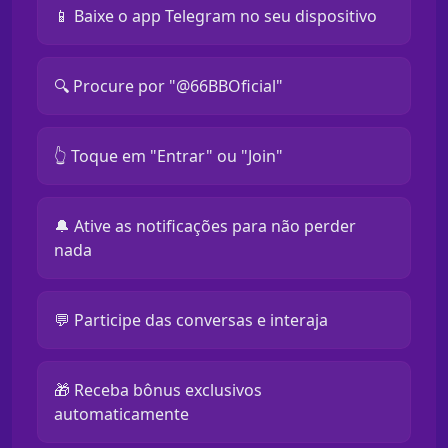
📱 Baixe o app Telegram no seu dispositivo
🔍 Procure por "@66BBOficial"
👆 Toque em "Entrar" ou "Join"
🔔 Ative as notificações para não perder
nada
💬 Participe das conversas e interaja
🎁 Receba bônus exclusivos
automaticamente