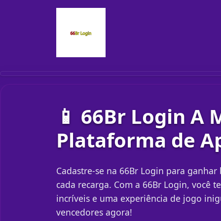
📱 66Br Login A 
Plataforma de A
Cadastre-se na 66Br Login para ganhar
cada recarga. Com a 66Br Login, você 
incríveis e uma experiência de jogo inig
vencedores agora!