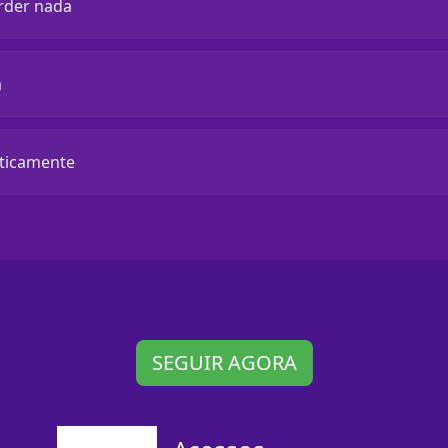
erder nada
a
aticamente
SEGUIR AGORA