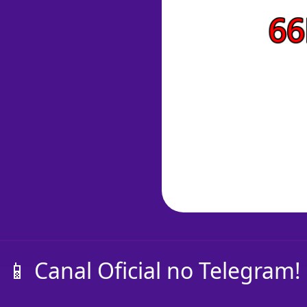
📱 Canal Oficial no Telegram!