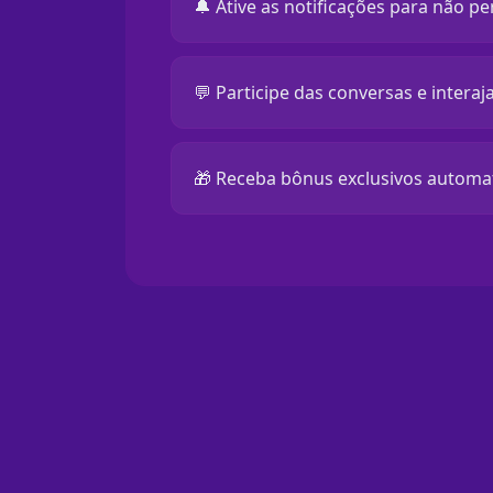
🔔 Ative as notificações para não p
💬 Participe das conversas e interaj
🎁 Receba bônus exclusivos autom