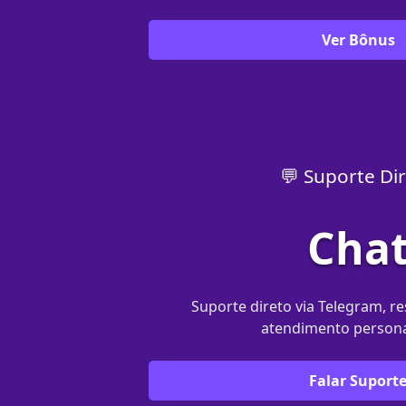
Ver Bônus
💬 Suporte Di
Cha
Suporte direto via Telegram, r
atendimento persona
Falar Suport