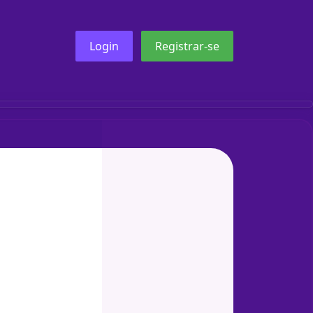
Login
Registrar-se