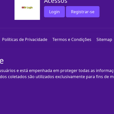
Acessos
Login
Registrar-se
Políticas de Privacidade
Termos e Condições
Sitemap
de
s usuários e está empenhada em proteger todas as informaç
os coletados são utilizados exclusivamente para fins de m