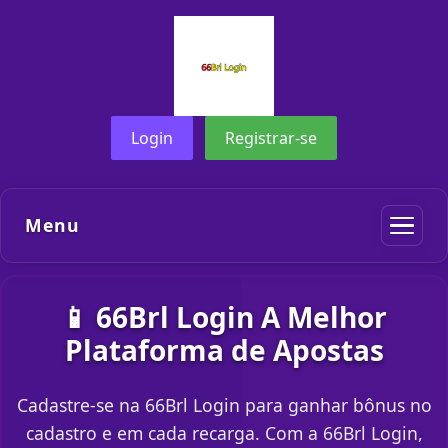
Login
Registrar-se
Menu
📱 66Brl Login A Melhor
Plataforma de Apostas
Cadastre-se na 66Brl Login para ganhar bônus no
cadastro e em cada recarga. Com a 66Brl Login,