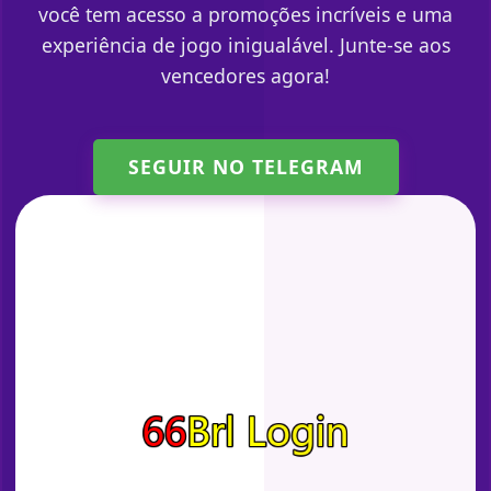
você tem acesso a promoções incríveis e uma
experiência de jogo inigualável. Junte-se aos
vencedores agora!
SEGUIR NO TELEGRAM