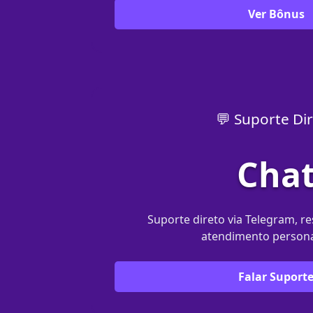
Ver Bônus
💬 Suporte Di
Cha
Suporte direto via Telegram, r
atendimento persona
Falar Suport