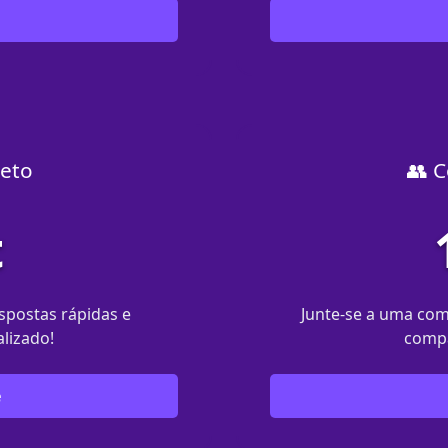
reto
👥 
t
espostas rápidas e
Junte-se a uma com
lizado!
compa
e