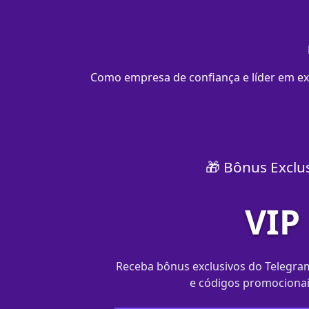
Como empresa de confiança e líder em ex
🎁 Bônus Exclu
VIP
Receba bônus exclusivos do Telegra
e códigos promocionai