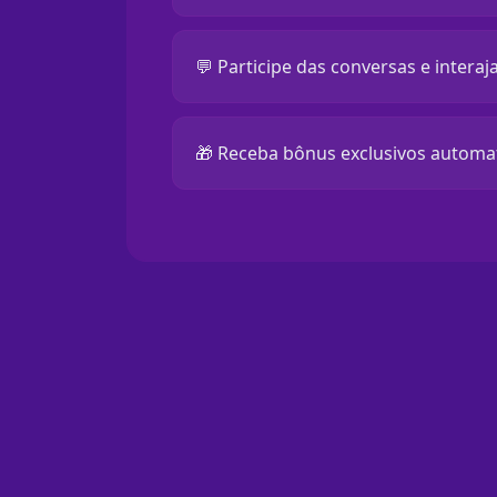
💬 Participe das conversas e interaj
🎁 Receba bônus exclusivos autom