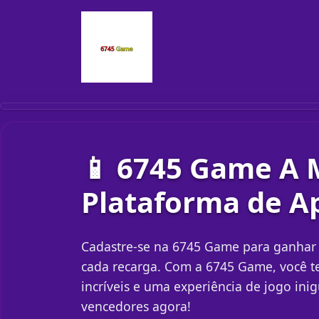
📱 6745 Game A 
Plataforma de A
Cadastre-se na 6745 Game para ganhar
cada recarga. Com a 6745 Game, você 
incríveis e uma experiência de jogo inig
vencedores agora!