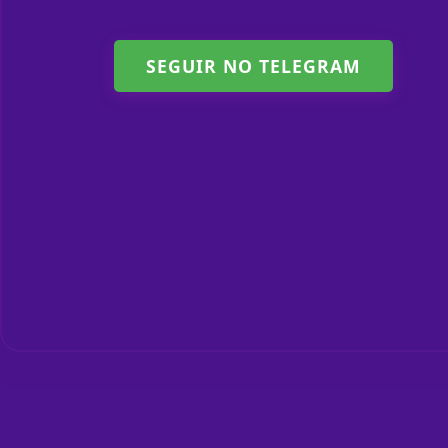
SEGUIR NO TELEGRAM