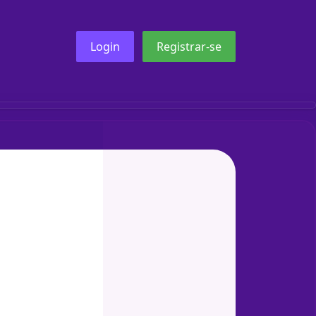
Login
Registrar-se