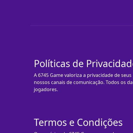
Políticas de Privacida
A 6745 Game valoriza a privacidade de seu
nossos canais de comunicação. Todos os dad
jogadores.
Termos e Condições