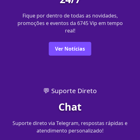
Fique por dentro de todas as novidades,
promoções e eventos da 6745 Vip em tempo
real!
Ver Notícias
💬 Suporte Direto
Chat
Suporte direto via Telegram, respostas rápidas e
atendimento personalizado!