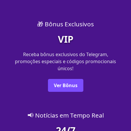
🎁 Bônus Exclusivos
VIP
Receba bônus exclusivos do Telegram,
promoções especiais e códigos promocionais
únicos!
Ver Bônus
📢 Notícias em Tempo Real
24/7