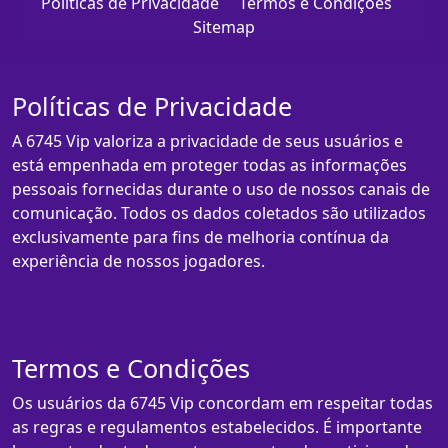
Políticas de Privacidade
Termos e Condições
Sitemap
Políticas de Privacidade
A 6745 Vip valoriza a privacidade de seus usuários e
está empenhada em proteger todas as informações
pessoais fornecidas durante o uso de nossos canais de
comunicação. Todos os dados coletados são utilizados
exclusivamente para fins de melhoria contínua da
experiência de nossos jogadores.
Termos e Condições
Os usuários da 6745 Vip concordam em respeitar todas
as regras e regulamentos estabelecidos. É importante