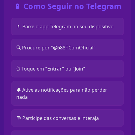
📱 Como Seguir no Telegram
📱 Baixe o app Telegram no seu dispositivo
🔍 Procure por "@688F.ComOficial"
👆 Toque em "Entrar" ou "Join"
🔔 Ative as notificações para não perder
nada
💬 Participe das conversas e interaja