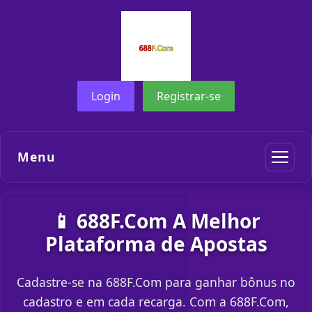
Login
Registrar-se
Menu
📱 688F.Com A Melhor
Plataforma de Apostas
Cadastre-se na 688F.Com para ganhar bônus no
cadastro e em cada recarga. Com a 688F.Com,