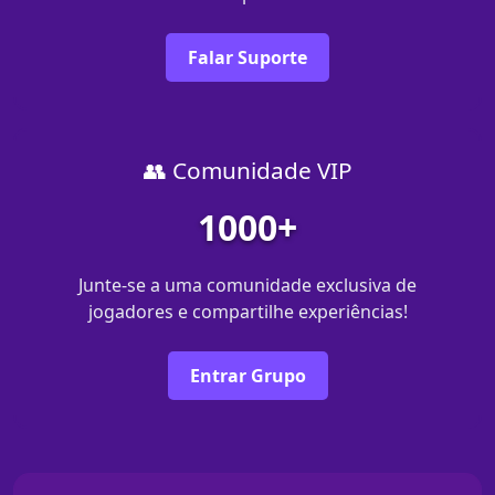
Falar Suporte
👥 Comunidade VIP
1000+
Junte-se a uma comunidade exclusiva de
jogadores e compartilhe experiências!
Entrar Grupo