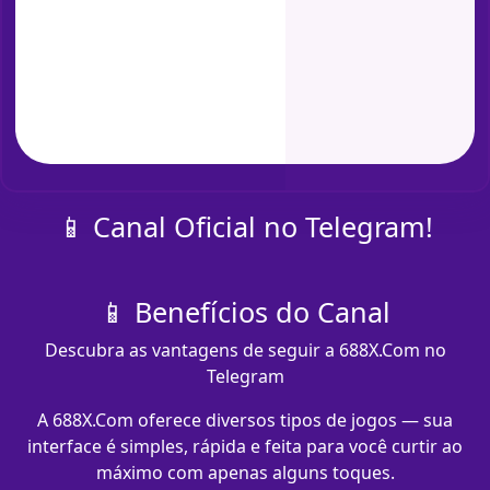
📱 Canal Oficial no Telegram!
📱 Benefícios do Canal
Descubra as vantagens de seguir a 688X.Com no
Telegram
A 688X.Com oferece diversos tipos de jogos — sua
interface é simples, rápida e feita para você curtir ao
máximo com apenas alguns toques.