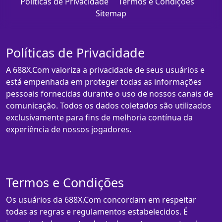
Políticas de Privacidade
Termos e Condições
Sitemap
Políticas de Privacidade
A 688X.Com valoriza a privacidade de seus usuários e
está empenhada em proteger todas as informações
pessoais fornecidas durante o uso de nossos canais de
comunicação. Todos os dados coletados são utilizados
exclusivamente para fins de melhoria contínua da
experiência de nossos jogadores.
Termos e Condições
Os usuários da 688X.Com concordam em respeitar
todas as regras e regulamentos estabelecidos. É