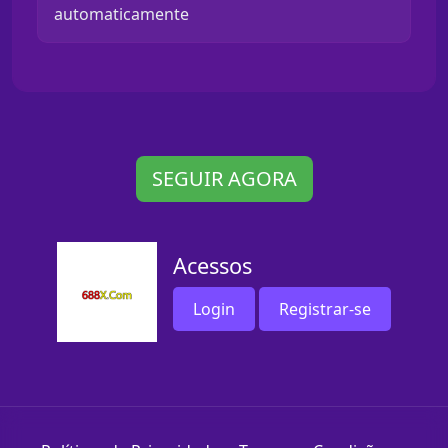
automaticamente
SEGUIR AGORA
Acessos
Login
Registrar-se