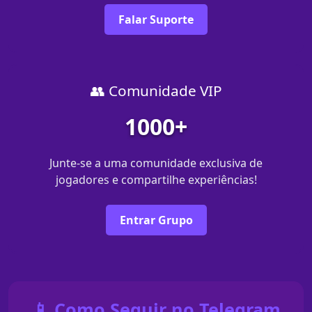
Falar Suporte
👥 Comunidade VIP
1000+
Junte-se a uma comunidade exclusiva de
jogadores e compartilhe experiências!
Entrar Grupo
📱 Como Seguir no Telegram