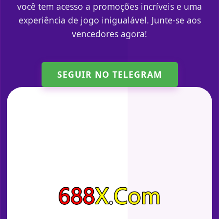
você tem acesso a promoções incríveis e uma
experiência de jogo inigualável. Junte-se aos
vencedores agora!
SEGUIR NO TELEGRAM