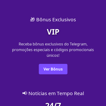
🎁 Bônus Exclusivos
VIP
Receba bônus exclusivos do Telegram,
promoções especiais e códigos promocionais
únicos!
Ver Bônus
📢 Notícias em Tempo Real
24/7