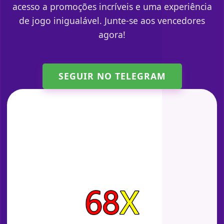
acesso a promoções incríveis e uma experiência
de jogo inigualável. Junte-se aos vencedores
agora!
SEGUIR NO TELEGRAM