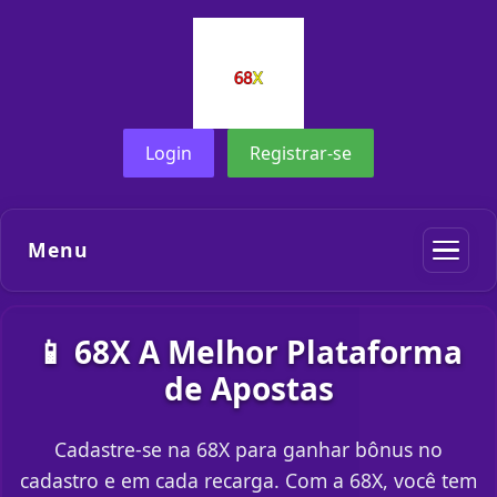
Login
Registrar-se
Menu
📱 68X A Melhor Plataforma
de Apostas
Cadastre-se na 68X para ganhar bônus no
cadastro e em cada recarga. Com a 68X, você tem