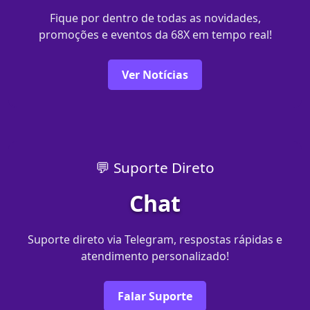
Fique por dentro de todas as novidades,
promoções e eventos da 68X em tempo real!
Ver Notícias
💬 Suporte Direto
Chat
Suporte direto via Telegram, respostas rápidas e
atendimento personalizado!
Falar Suporte