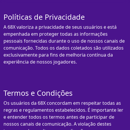
Políticas de Privacidade
A 68X valoriza a privacidade de seus usuários e está
empenhada em proteger todas as informações
pessoais fornecidas durante o uso de nossos canais de
comunicação. Todos os dados coletados são utilizados
exclusivamente para fins de melhoria contínua da
experiência de nossos jogadores.
Termos e Condições
Os usuários da 68X concordam em respeitar todas as
regras e regulamentos estabelecidos. É importante ler
e entender todos os termos antes de participar de
nossos canais de comunicação. A violação destes