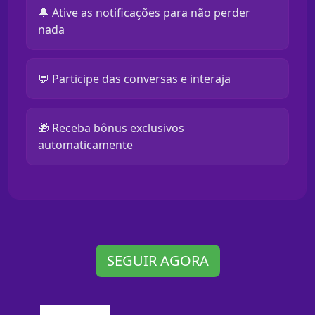
🔔 Ative as notificações para não perder
nada
💬 Participe das conversas e interaja
🎁 Receba bônus exclusivos
automaticamente
SEGUIR AGORA