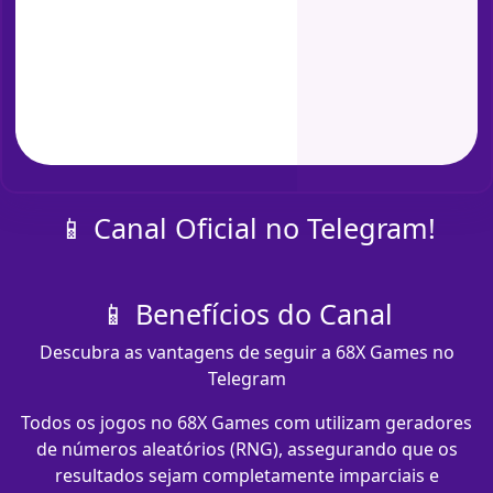
📱 Canal Oficial no Telegram!
📱 Benefícios do Canal
Descubra as vantagens de seguir a 68X Games no
Telegram
Todos os jogos no 68X Games com​ utilizam geradores
de números aleatórios (RNG), assegurando que os
resultados sejam completamente imparciais e