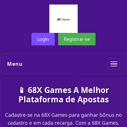
Login
Registrar-se
Menu
📱 68X Games A Melhor
Plataforma de Apostas
Cadastre-se na 68X Games para ganhar bônus no
cadastro e em cada recarga. Com a 68X Games,