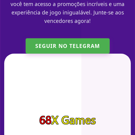
você tem acesso a promoções incríveis e uma
experiência de jogo inigualável. Junte-se aos
vencedores agora!
SEGUIR NO TELEGRAM