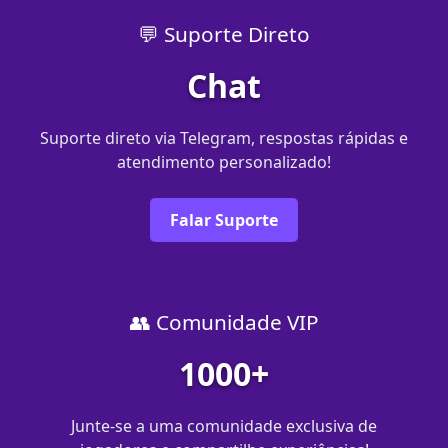
💬 Suporte Direto
Chat
Suporte direto via Telegram, respostas rápidas e
atendimento personalizado!
Falar Suporte
👥 Comunidade VIP
1000+
Junte-se a uma comunidade exclusiva de