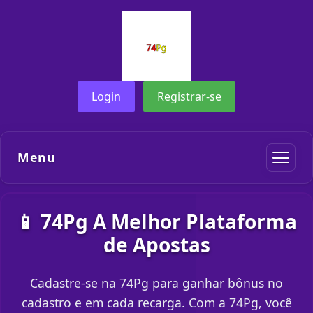
Login
Registrar-se
Menu
📱 74Pg A Melhor Plataforma
de Apostas
Cadastre-se na 74Pg para ganhar bônus no
cadastro e em cada recarga. Com a 74Pg, você