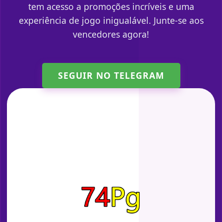
tem acesso a promoções incríveis e uma
experiência de jogo inigualável. Junte-se aos
vencedores agora!
SEGUIR NO TELEGRAM