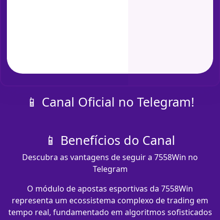
📱 Canal Oficial no Telegram!
📱 Benefícios do Canal
Descubra as vantagens de seguir a 7558Win no
Telegram
O módulo de apostas esportivas da 7558Win
representa um ecossistema complexo de trading em
tempo real, fundamentado em algoritmos sofisticados