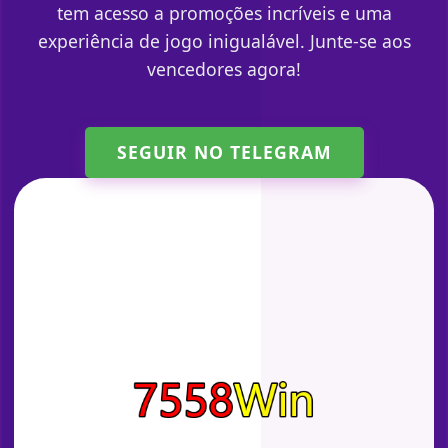
tem acesso a promoções incríveis e uma
experiência de jogo inigualável. Junte-se aos
vencedores agora!
SEGUIR NO TELEGRAM