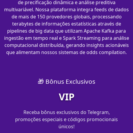
de precificação dinâmica e análise preditiva
multivariável. Nossa plataforma integra feeds de dados
de mais de 150 provedores globais, processando
terabytes de informações estatísticas através de
pipelines de big data que utilizam Apache Kafka para
ingestão em tempo real e Spark Streaming para análise
computacional distribuída, gerando insights acionáveis
que alimentam nossos sistemas de odds compilation.
🎁 Bônus Exclusivos
VIP
Receba bônus exclusivos do Telegram,
promoções especiais e códigos promocionais
únicos!