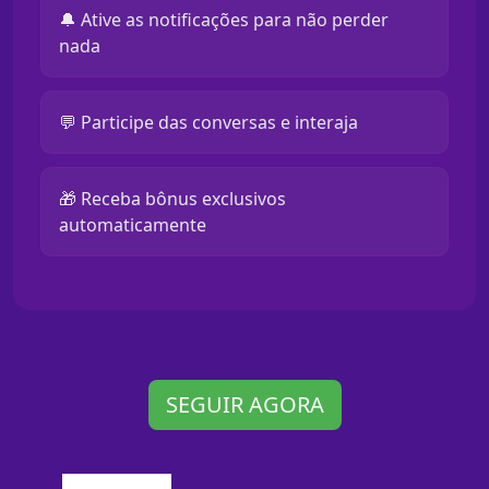
🔔 Ative as notificações para não perder
nada
💬 Participe das conversas e interaja
🎁 Receba bônus exclusivos
automaticamente
SEGUIR AGORA