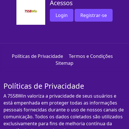
Acessos
Login
Registrar-se
Políticas de Privacidade
Termos e Condições
Sitemap
Políticas de Privacidade
A 7558Win valoriza a privacidade de seus usuários e
está empenhada em proteger todas as informações
pessoais fornecidas durante o uso de nossos canais de
comunicação. Todos os dados coletados são utilizados
exclusivamente para fins de melhoria contínua da