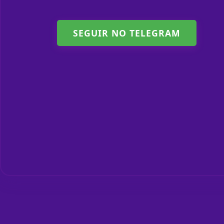
SEGUIR NO TELEGRAM