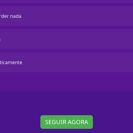
erder nada
a
aticamente
SEGUIR AGORA