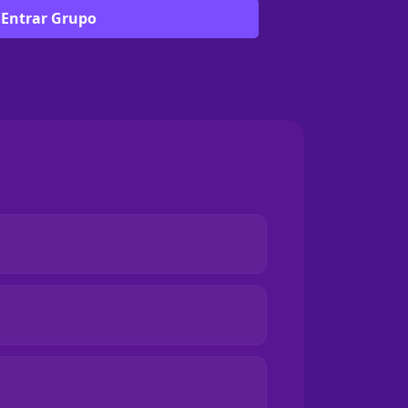
Entrar Grupo