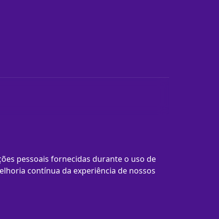
ções pessoais fornecidas durante o uso de
elhoria contínua da experiência de nossos