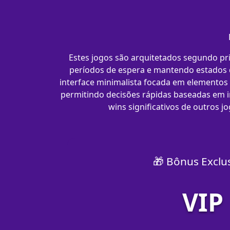
Estes jogos são arquitetados segundo pr
períodos de espera e mantendo estados 
interface minimalista focada em elementos e
permitindo decisões rápidas baseadas em i
wins significativos de outros 
🎁 Bônus Exclu
VIP