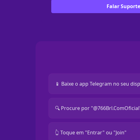
Falar Suport
📱 Baixe o app Telegram no seu disp
🔍 Procure por "@766Brl.ComOficial
👆 Toque em "Entrar" ou "Join"