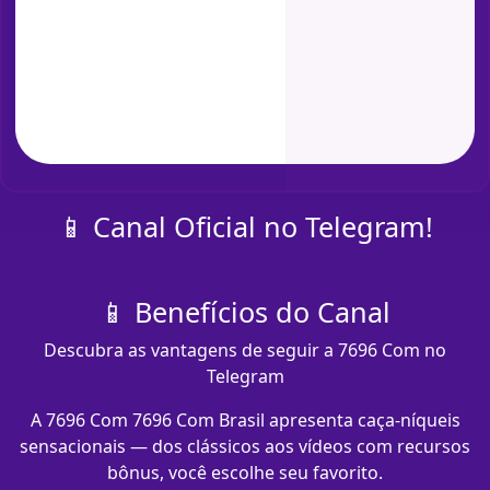
📱 Canal Oficial no Telegram!
📱 Benefícios do Canal
Descubra as vantagens de seguir a 7696 Com no
Telegram
A 7696 Com 7696 Com Brasil apresenta caça-níqueis
sensacionais — dos clássicos aos vídeos com recursos
bônus, você escolhe seu favorito.