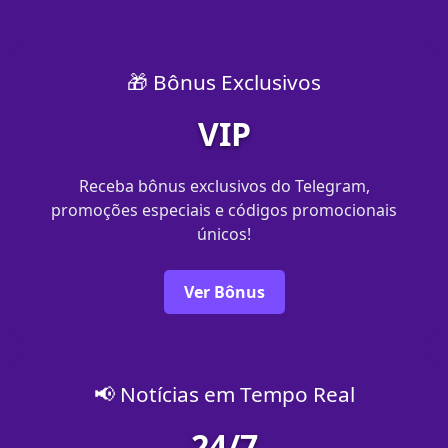
🎁 Bônus Exclusivos
VIP
Receba bônus exclusivos do Telegram,
promoções especiais e códigos promocionais
únicos!
Ver Bônus
📢 Notícias em Tempo Real
24/7