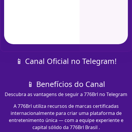
📱 Canal Oficial no Telegram!
📱 Benefícios do Canal
Descubra as vantagens de seguir a 776Brl no Telegram
A 776Brl utiliza recursos de marcas certificadas
internacionalmente para criar uma plataforma de
entretenimento única — com a equipe experiente e
capital sólido da 776Brl Brasil .