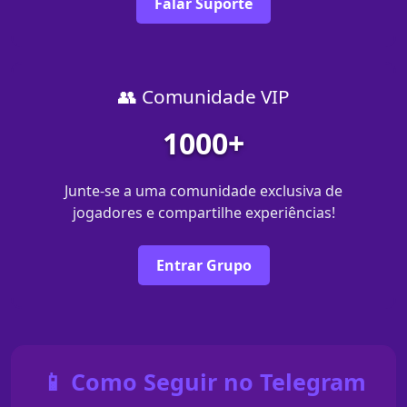
Falar Suporte
👥 Comunidade VIP
1000+
Junte-se a uma comunidade exclusiva de
jogadores e compartilhe experiências!
Entrar Grupo
📱 Como Seguir no Telegram