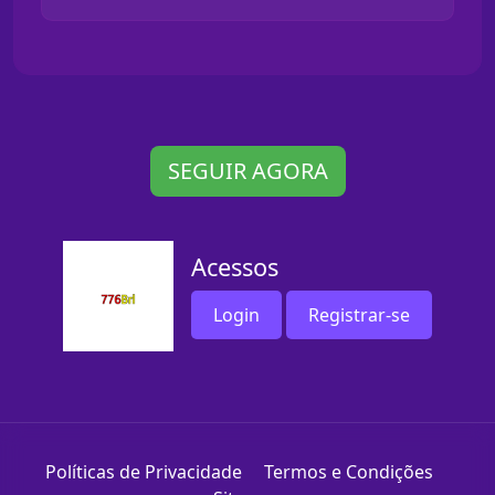
SEGUIR AGORA
Acessos
Login
Registrar-se
Políticas de Privacidade
Termos e Condições