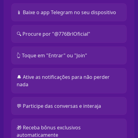
📱 Baixe o app Telegram no seu dispositivo
🔍 Procure por "@776BrlOficial"
👆 Toque em "Entrar" ou "Join"
🔔 Ative as notificações para não perder
nada
💬 Participe das conversas e interaja
🎁 Receba bônus exclusivos
automaticamente