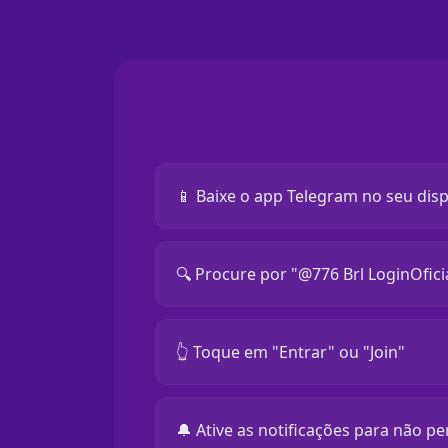
📱 Baixe o app Telegram no seu disp
🔍 Procure por "@776 Brl LoginOfici
👆 Toque em "Entrar" ou "Join"
🔔 Ative as notificações para não p