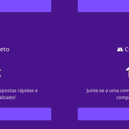
reto
👥 
t
espostas rápidas e
Junte-se a uma com
lizado!
compa
e