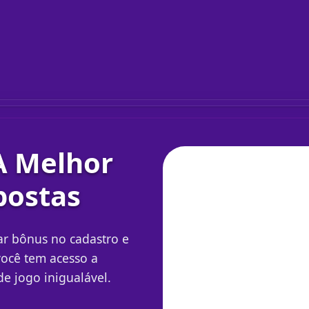
 A Melhor
postas
ar bônus no cadastro e
você tem acesso a
e jogo inigualável.