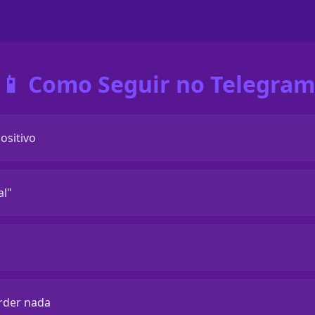
📱 Como Seguir no Telegram
ositivo
al"
erder nada