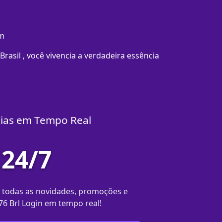
am
rasil , você vivencia a verdadeira essência
cias em Tempo Real
24/7
e todas as novidades, promoções e
76 Brl Login em tempo real!