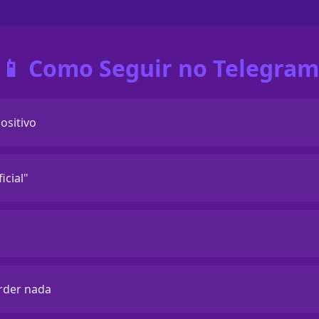
📱 Como Seguir no Telegram
ositivo
cial"
erder nada