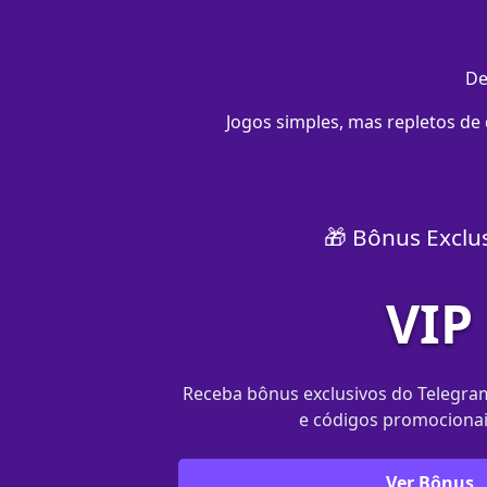
De
Jogos simples, mas repletos de 
🎁 Bônus Exclu
VIP
Receba bônus exclusivos do Telegra
e códigos promocionai
Ver Bônus