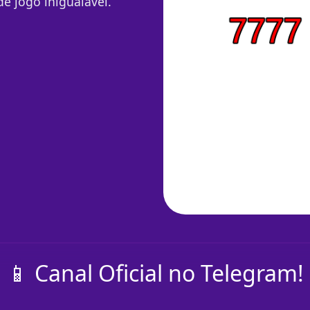
e jogo inigualável.
📱 Canal Oficial no Telegram!