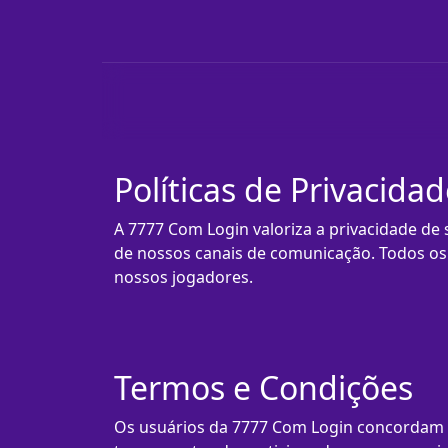
Políticas de Privacida
A 7777 Com Login valoriza a privacidade de
de nossos canais de comunicação. Todos os 
nossos jogadores.
Termos e Condições
Os usuários da 7777 Com Login concordam em