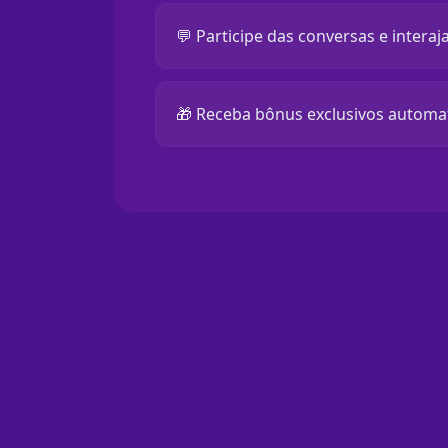
💬 Participe das conversas e interaj
🎁 Receba bônus exclusivos autom