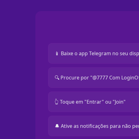
📱 Baixe o app Telegram no seu disp
🔍 Procure por "@7777 Com LoginOfi
👆 Toque em "Entrar" ou "Join"
🔔 Ative as notificações para não p