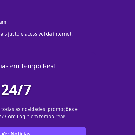
ram
s justo e acessível da internet.
cias em Tempo Real
24/7
e todas as novidades, promoções e
77 Com Login em tempo real!
Ver Notícias