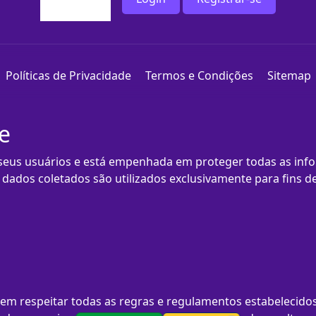
Políticas de Privacidade
Termos e Condições
Sitemap
de
 seus usuários e está empenhada em proteger todas as inf
dados coletados são utilizados exclusivamente para fins d
 respeitar todas as regras e regulamentos estabelecidos.