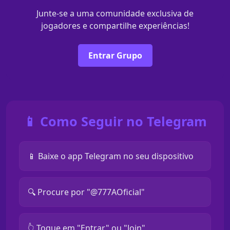
Junte-se a uma comunidade exclusiva de
jogadores e compartilhe experiências!
Entrar Grupo
📱 Como Seguir no Telegram
📱 Baixe o app Telegram no seu dispositivo
🔍 Procure por "@777AOficial"
👆 Toque em "Entrar" ou "Join"