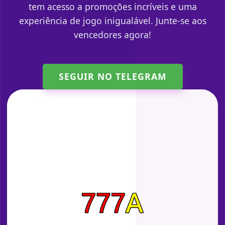
tem acesso a promoções incríveis e uma
experiência de jogo inigualável. Junte-se aos
vencedores agora!
SEGUIR NO TELEGRAM