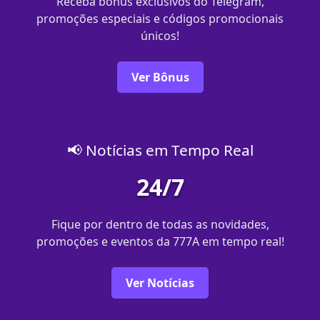
Receba bônus exclusivos do Telegram,
promoções especiais e códigos promocionais
únicos!
Ver Bônus
📢 Notícias em Tempo Real
24/7
Fique por dentro de todas as novidades,
promoções e eventos da 777A em tempo real!
Ver Notícias